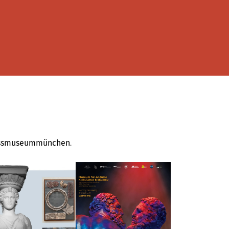
ssmuseummünchen
.