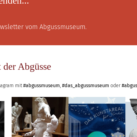
enden...
Newsletter vom Abgussmuseum
.
t der Abgüsse
stagram mit
#abgussmuseum
,
#das_abgussmuseum
oder
#abgu