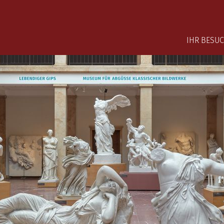
Main na
IHR BESU