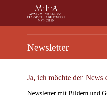
Direkt zum Inhalt
Newsletter
SUCHE
Main navigation
IHR
Ja, ich möchte den Newsl
BESUCH
ANTIKE
Newsletter mit Bildern und G
FÜR
ALLE