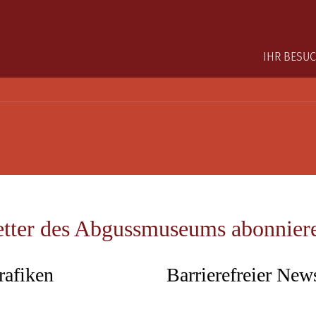
Main na
IHR BESU
etter des Abgussmuseums abonnier
rafiken
Barrierefreier News