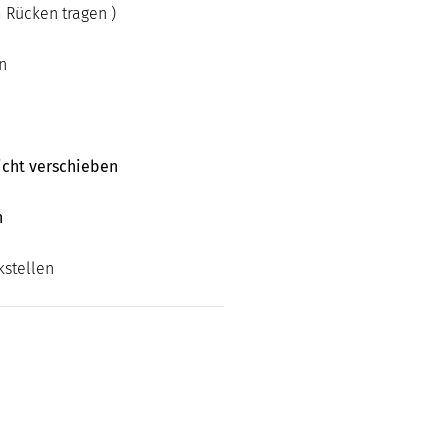
 Rücken tragen )
n
icht verschieben
n
kstellen