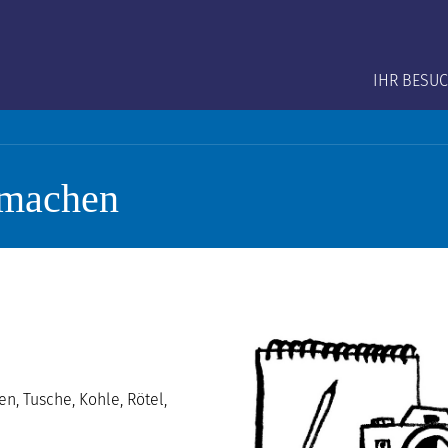
Main na
IHR BESU
 machen
en, Tusche, Kohle, Rötel,