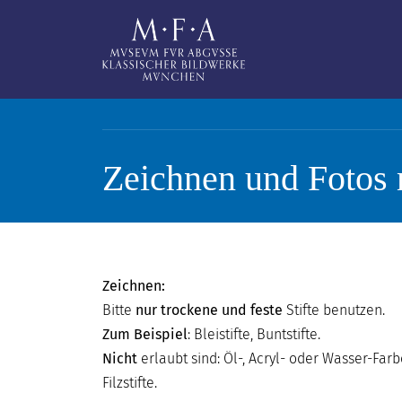
Direkt zum Inhalt
Zeichnen und Fotos
SUCHE
Main navigation
IHR
BESUCH
Zeichnen:
Bitte
nur trockene und feste
Stifte benutzen.
ANTIKE
Zum Beispiel
: Bleistifte, Buntstifte.
FÜR
Nicht
erlaubt sind: Öl-, Acryl- oder Wasser-Farb
ALLE
Filzstifte.