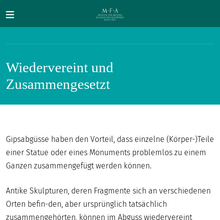
Direkt zum Inhalt
Wiedervereint und
Zusammengesetzt
SUCHE
Main navigation
Gipsabgüsse haben den Vorteil, dass einzelne (Körper-)Teile
IHR
einer Statue oder eines Monuments problemlos zu einem
BESUCH
Ganzen zusammengefügt werden können.
ANTIKE
Antike Skulpturen, deren Fragmente sich an verschiedenen
FÜR
Orten befin-den, aber ursprünglich tatsächlich
ALLE
zusammengehörten, können im Abguss wiedervereint