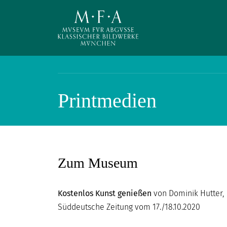
Direkt zum Inhalt
Printmedien
SUCHE
Main navigation
IHR
Zum Museum
BESUCH
ANTIKE
Kostenlos Kunst genießen
von Dominik Hutter,
FÜR
Süddeutsche Zeitung vom 17./18.10.2020
ALLE