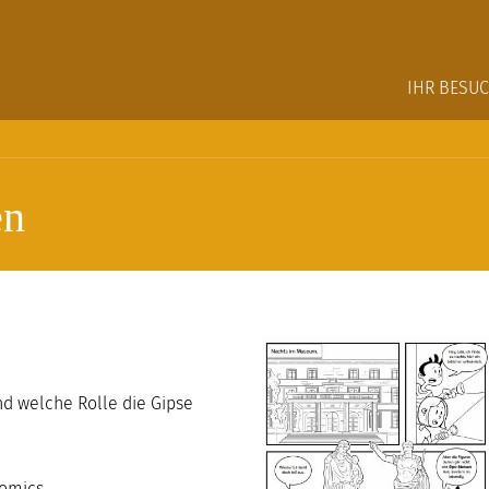
Main na
IHR BESU
en
nd welche Rolle die Gipse
Comics.