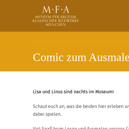
Direkt zum Inhalt
Comic zum Ausmal
SUCHE
Main navigation
IHR
BESUCH
Lisa und Linus sind nachts im Museum!
ANTIKE
Schaut euch an, was die beiden hier erleben u
FÜR
dabei spielen.
ALLE
Viel Spaß beim Lesen und Ausmalen unseres 