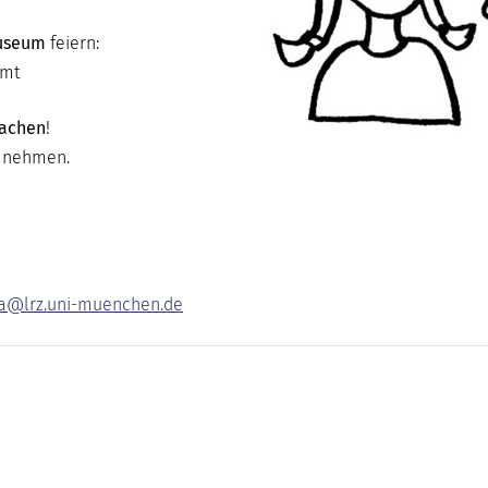
Museum
feiern:
amt
machen
!
e nehmen.
a@lrz.uni-muenchen.de