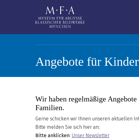
Direkt zum Inhalt
Angebote für Kinder
SUCHE
Main navigation
IHR
Wir haben regelmäßige Angebote 
BESUCH
Familien.
ANTIKE
Gerne schicken wir Ihnen unseren aktuellen Inf
FÜR
Bitte melden Sie sich hier an:
ALLE
Bitte anklicken
:
Unser Newsletter