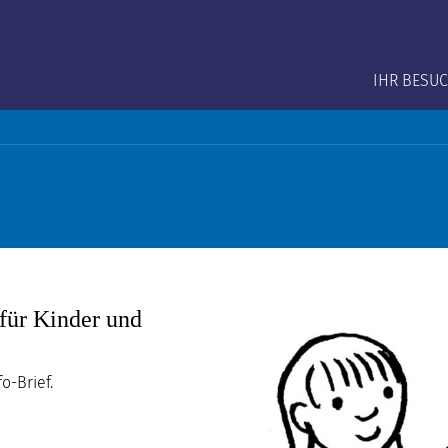
Main na
IHR BESU
für Kinder und
o-Brief.