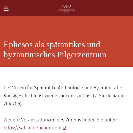
Direkt zum Inhalt
Ephesos als spätantikes und
byzantinisches Pilgerzentrum
SUCHE
Main navigation
IHR
Der Verein für Spätantike Archäologie und Byzantinische
BESUCH
Kunstgeschichte ist wieder bei uns zu Gast (2. Stock, Raum
204-206).
ANTIKE
FÜR
Weitere Veranstaltungen des Vereins finden Sie unter:
ALLE
https://sabkmuenchen.com
.