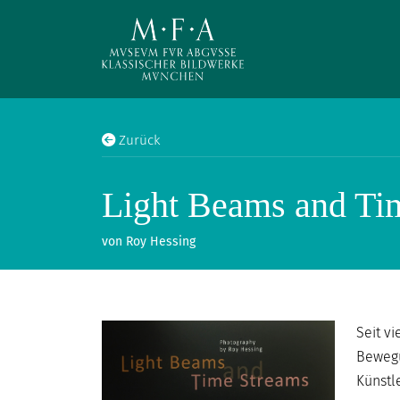
Direkt zum Inhalt
Zurück
Light Beams and Ti
SUCHE
von Roy Hessing
Main navigation
IHR
BESUCH
ANTIKE
Seit v
FÜR
Bewegu
ALLE
Künstl