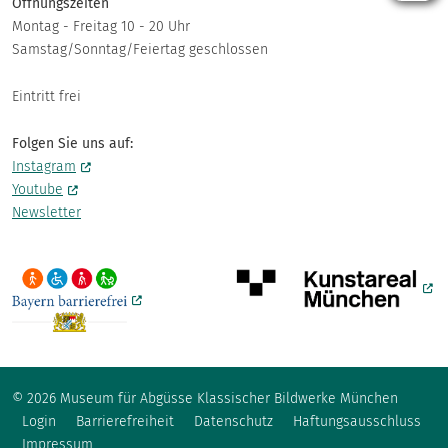
Öffnungszeiten
Montag - Freitag 10 - 20 Uhr
Samstag/Sonntag/Feiertag geschlossen
Eintritt frei
Folgen Sie uns auf:
Instagram
Youtube
Newsletter
© 2026 Museum für Abgüsse Klassischer Bildwerke München
Fußzeile
Login
Barrierefreiheit
Datenschutz
Haftungsausschluss
Impressum