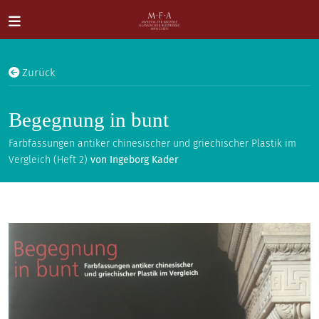
Direkt zum Inhalt
Zurück
Begegnung in bunt
Farbfassungen antiker chinesischer und griechischer Plastik im
Vergleich (Heft 2)
von Ingeborg Kader
SUCHE
Main navigation
IHR
BESUCH
ANTIKE
FÜR
ALLE